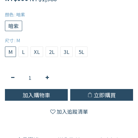
顏色
: 暗紫
暗紫
尺寸
: M
M
L
XL
2L
3L
5L
加入購物車
立即購買
加入追蹤清單