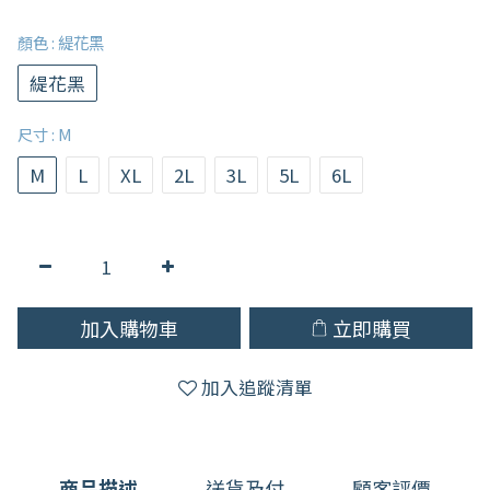
顏色
: 緹花黑
緹花黑
尺寸
: M
M
L
XL
2L
3L
5L
6L
加入購物車
立即購買
加入追蹤清單
商品描述
送貨及付
顧客評價