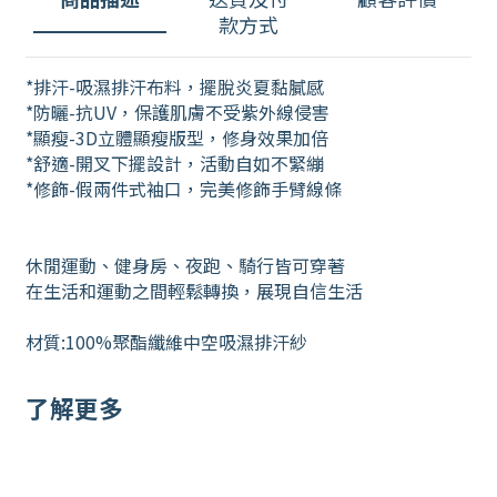
款方式
*排汗-吸濕排汗布料，擺脫炎夏黏膩感
*防曬-抗UV，保護肌膚不受紫外線侵害
*顯瘦-3D立體顯瘦版型，修身效果加倍
*舒適-開叉下擺設計，活動自如不緊繃
*修飾-假兩件式袖口，完美修飾手臂線條
休閒運動、健身房、夜跑、騎行皆可穿著
在生活和運動之間輕鬆轉換，展現自信生活
材質:100%聚酯纖維中空吸濕排汗紗
了解更多