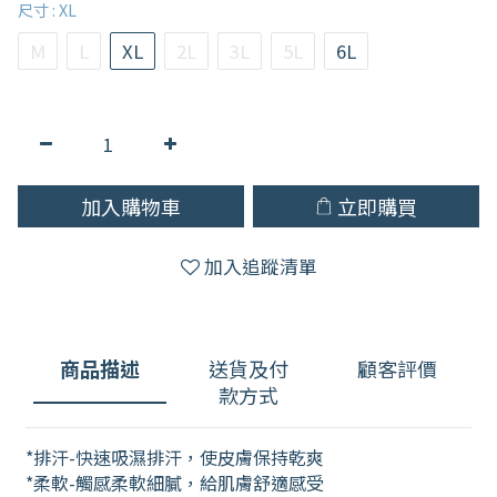
尺寸
: XL
M
L
XL
2L
3L
5L
6L
加入購物車
立即購買
加入追蹤清單
商品描述
送貨及付
顧客評價
款方式
*排汗-快速吸濕排汗，使皮膚保持乾爽
*柔軟-觸感柔軟細膩，給肌膚舒適感受