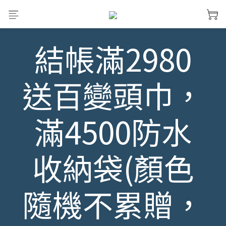
結帳滿2980
送百變頭巾，
滿4500防水
收納袋(顏色
隨機不累贈，