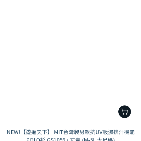
NEW!【遊遍天下】 MIT台灣製男款抗UV吸濕排汗機能
POLO衫 GS1056 / 丈青 (M-5L 大尺碼)