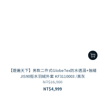
【遊遍天下】男款二件式GlobeTex防水透濕+無縫
JIS90拒水羽絨外套 KF3110003 /黑灰
NT$16,900
NT$4,999