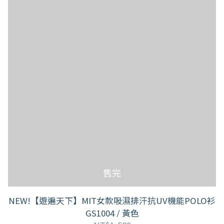
售完
NEW!【遊遍天下】MIT女款吸濕排汗抗UV機能POLO衫
GS1004 / 黃色
已選
0
件