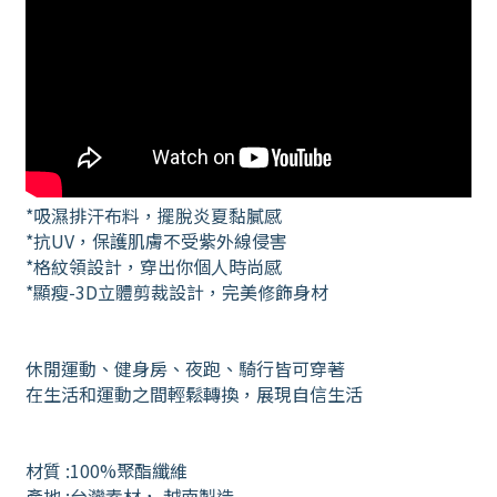
*吸濕排汗布料，擺脫炎夏黏膩感
*抗UV，保護肌膚不受紫外線侵害
*格紋領設計，穿出你個人時尚感
*顯瘦-3D立體剪裁設計，完美修飾身材
休閒運動、健身房、夜跑、騎行皆可穿著
在生活和運動之間輕鬆轉換，展現自信生活
材質 :100%聚酯纖維
產地 :台灣素材， 越南製造