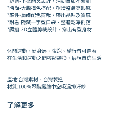
*舒適-下擺開叉設計，活動自如不緊繃
*時尚-大膽撞色搭配，塑造整體亮眼感
*率性-肩線配色剪裁，帶出品味及質感
*耐看-隱藏一字型口袋，整體乾淨俐落
*顯瘦-3D立體剪裁設計，穿出有型身材
休閒運動、健身房、夜跑、騎行皆可穿著
在生活和運動之間輕鬆轉換，展現自信生活
產地:台灣素材，台灣製造
材質:100%聚酯纖維中空吸濕排汗紗
了解更多