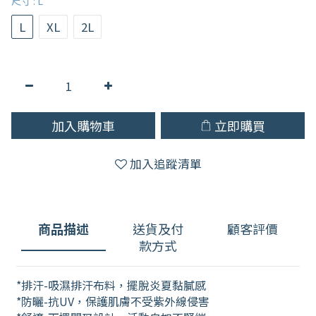
尺寸
: L
L
XL
2L
加入購物車
立即購買
加入追蹤清單
商品描述
送貨及付
顧客評價
款方式
*排汗-吸濕排汗布料，擺脫炎夏黏膩感
*防曬-抗UV，保護肌膚不受紫外線侵害