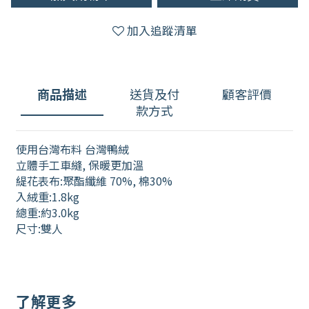
加入追蹤清單
商品描述
送貨及付
顧客評價
款方式
使用台灣布料 台灣鴨絨
立體手工車縫, 保暖更加溫
緹花表布:聚酯纖維 70%, 棉30%
入絨重:1.8kg
總重:約3.0kg
尺寸:雙人
了解更多