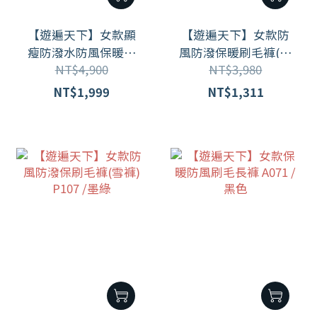
【遊遍天下】女款顯
【遊遍天下】女款防
瘦防潑水防風保暖刷
風防潑保暖刷毛褲(雪
NT$4,900
NT$3,980
毛褲雪褲長褲GP2018
褲) P106 /墨綠
深藍 (S-3L 大尺碼)
NT$1,999
NT$1,311