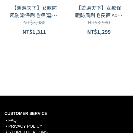
【遊遍天下】女款防
【遊遍天下】女款保
風防潑保刷毛褲(雪褲)
暖防風刷毛長褲 A071
NT$3,980
NT$3,980
P107 /墨綠
/黑色
NT$1,311
NT$1,299
CUSTOMER SERVICE
• FAQ
• PRIVACY POLICY
• STORE LOCATIONS