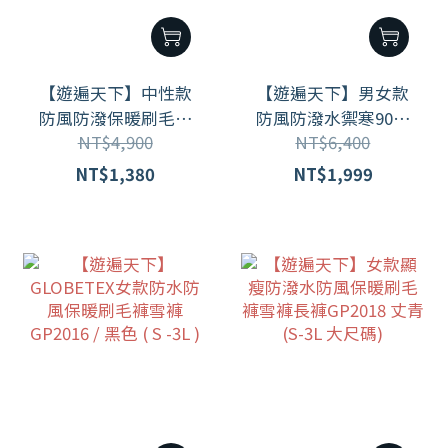
【遊遍天下】中性款
【遊遍天下】男女款
防風防潑保暖刷毛褲
防風防潑水禦寒90%
NT$4,900
NT$6,400
(雪褲) GP20009 /黑色
羽絨褲 雪褲 GP2019 /
黑色 (M-5L 大尺碼)
NT$1,380
NT$1,999