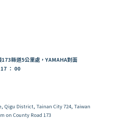
接173縣道5公里處，YAMAHA對面
- 17 ： 00
e, Qigu District, Tainan City 724, Taiwan
km on County Road 173