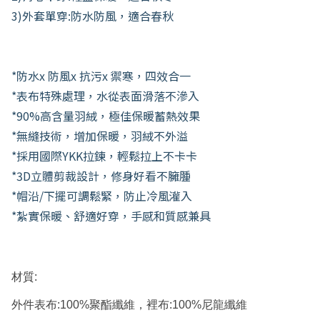
3)外套單穿:防水防風，適合春秋
*防水x 防風x 抗污x 禦寒，四效合一
*表布特殊處理，水從表面滑落不滲入
*90%高含量羽絨，極佳保暖蓄熱效果
*無縫技術，增加保暖，羽絨不外溢
*採用國際YKK拉鍊，輕鬆拉上不卡卡
*3D立體剪裁設計，修身好看不臃腫
*帽沿/下擺可調鬆緊，防止冷風灌入
*紮實保暖、舒適好穿，手感和質感兼具
材質:
外件表布:100%聚酯纖維，裡布:100%尼龍纖維