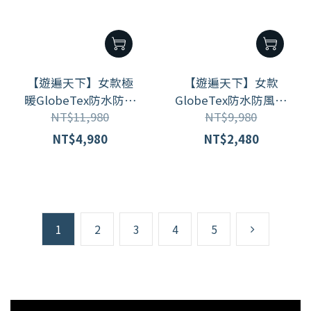
【遊遍天下】女款極
【遊遍天下】女款
暖GlobeTex防水防風
GlobeTex防水防風透
NT$11,980
NT$9,980
保暖羽絨外套 (M-5L
濕保暖無車縫羽絨機
大尺碼) GJ23054 / 4色
能外套 KF2210003 /2
NT$4,980
NT$2,480
色
1
2
3
4
5