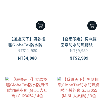
【遊遍天下】男款極
【官網限定】男款雙
暖GlobeTex防水防風
面穿防水防風羽絨外
NT$11,980
NT$9,980
保暖羽絨外套
套(M-5L大尺碼)
GJ23053 (M-5L 大尺
GJ23023
NT$4,980
NT$2,999
碼)