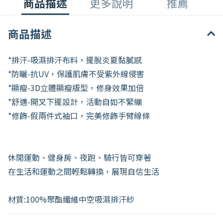
商品描述
更多說明
推薦
商品描述
*排汗-吸濕排汗布料，擺脫炎夏黏膩感
*防曬-抗UV，保護肌膚不受紫外線侵害
*顯瘦-3D立體顯瘦版型，修身效果加倍
*舒適-開叉下擺設計，活動自如不緊繃
*修飾-假兩件式袖口，完美修飾手臂線條
休閒運動、健身房、夜跑、騎行皆可穿著
在生活和運動之間輕鬆轉換，展現自信生活
材質:100%聚酯纖維中空吸濕排汗紗