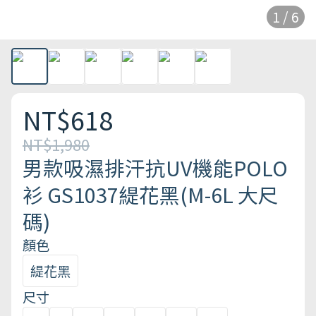
1 / 6
NT$618
NT$1,980
男款吸濕排汗抗UV機能POLO
衫 GS1037緹花黑(M-6L 大尺
碼)
顏色
緹花黑
尺寸