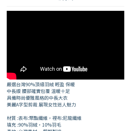
嚴選台灣90%頂級羽絨 輕盈 保暖
中長版 腰部確實包覆 溫暖十足
具備時尚優雅風格的中長大衣
美麗A字型剪裁 展現女性迷人魅力
材質 :表布:聚酯纖維，裡布:
尼龍
纖維
填充
:90%羽絨
，10%羽毛