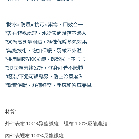
*防水x 防風x 抗污x 禦寒，四效合一
*表布特殊處理，水從表面滑落不滲入
*90%高含量羽絨，極佳保暖蓄熱效果
*無縫技術，增加保暖，羽絨不外溢
*採用國際YKK拉鍊，輕鬆拉上不卡卡
*3D立體剪裁設計，修身好看不臃腫
*帽沿/下擺可調鬆緊，防止冷風灌入
*紮實保暖、舒適好穿，手感和質感兼具
材質:
外件表布:100%聚酯纖維，裡布:100%尼龍纖維
內件表裡布:100%尼龍纖維