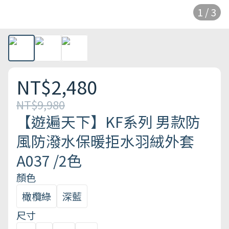
1 / 3
NT$2,480
NT$9,980
【遊遍天下】KF系列 男款防
風防潑水保暖拒水羽絨外套
A037 /2色
顏色
橄欖綠
深藍
尺寸