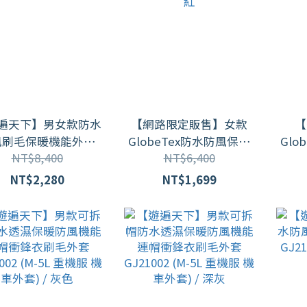
遍天下】男女款防水
【網路限定販售】女款
【
風刷毛保暖機能外套
GlobeTex防水防風保暖
Glo
NT$8,400
NT$6,400
(GJ21003)
刷毛軟殼外套(滑雪登山
刷毛
騎車 M-5L) GJ23046 山茶
騎車 M-5L) 
NT$2,280
NT$1,699
紅