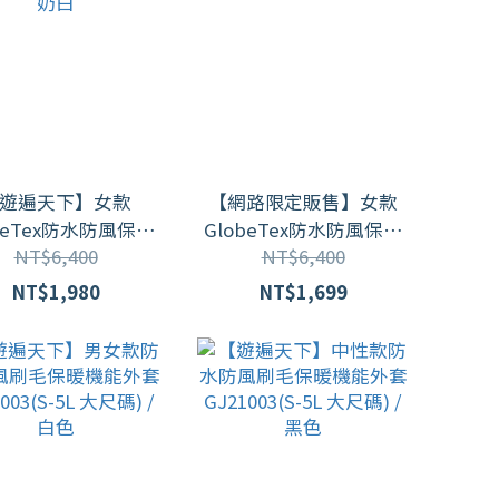
遊遍天下】女款
【網路限定販售】女款
beTex防水防風保暖
GlobeTex防水防風保暖
NT$6,400
NT$6,400
軟殼外套(滑雪登山
刷毛軟殼外套(滑雪登山
GJ23040 / 牛
騎車 M-5L) GJ23046
NT$1,980
NT$1,699
奶白