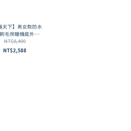
遍天下】男女款防水
刷毛保暖機能外套
NT$8,400
001/ 寶藍 (S-5L大尺
碼)
NT$2,588