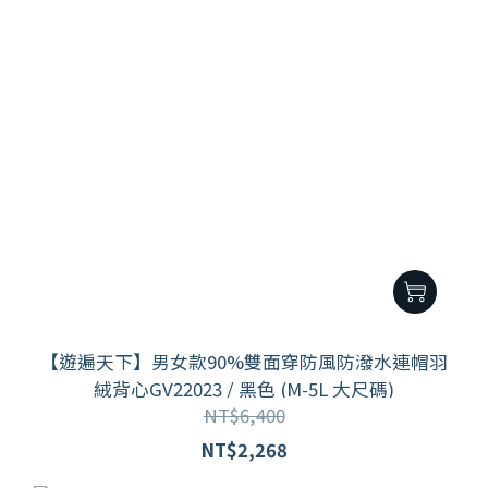
【遊遍天下】男女款90%雙面穿防風防潑水連帽羽
絨背心GV22023 / 黑色 (M-5L 大尺碼)
NT$6,400
NT$2,268