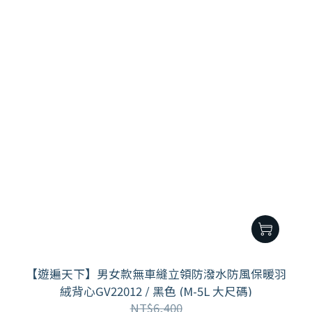
【遊遍天下】男女款無車縫立領防潑水防風保暖羽
絨背心GV22012 / 黑色 (M-5L 大尺碼)
NT$6,400