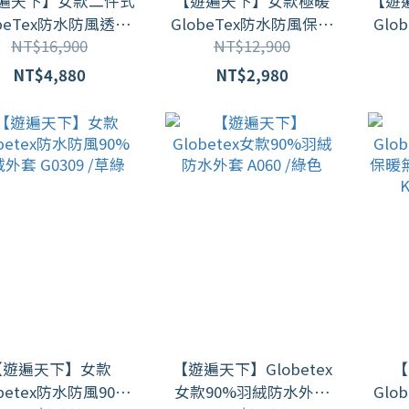
遍天下】女款二件式
【遊遍天下】女款極暖
【遊
obeTex防水防風透濕
GlobeTex防水防風保暖
Glo
NT$16,900
NT$12,900
縫JIS90拒水羽絨外套
顯瘦中長版羽絨外套
縫保
GJ25004 /黑灰
GJ23032 /黑灰
套 GJ
NT$4,880
NT$2,980
【遊遍天下】女款
【遊遍天下】Globetex
【
obetex防水防風90%
女款90%羽絨防水外套
Glo