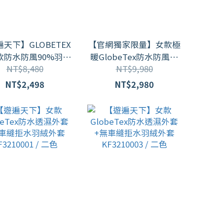
天下】GLOBETEX
【官網獨家限量】女款極
款防水防風90%羽絨
暖GlobeTex防水防風保
NT$8,480
NT$9,980
套 GJ23022 /2色
暖顯瘦羽絨外套GJ23036
/ 特別色
NT$2,498
NT$2,980