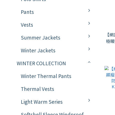
Pants
Vests
【網
Summer Jackets
極暖
無車
Winter Jackets
絨
WINTER COLLECTION
Winter Thermal Pants
Thermal Vests
Light Warm Series
Softshell Fleece Windproof