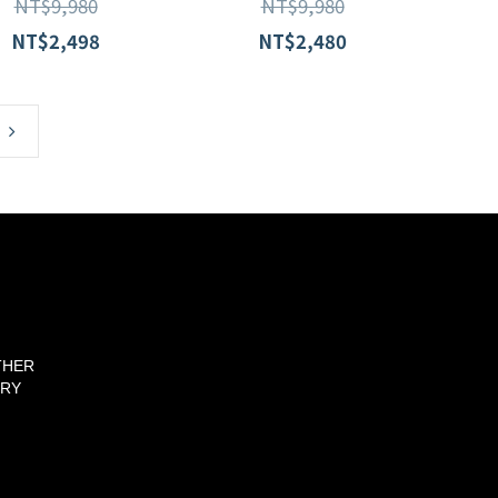
NT$9,980
NT$9,980
無車縫羽絨機能外套
羽絨外套 G0309 /亮桔
F2210002 /2色
NT$2,498
NT$2,480
THER
ORY