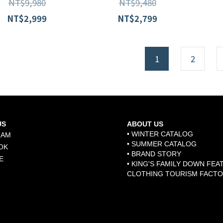
NT$9,980
NT$9,480
外套 G0309 /草綠
A060 /綠色
保暖
K
NT$2,999
NT$2,799
1
2
US
ABOUT US
• WINTER CATALOG
RAM
• SUMMER CATALOG
OK
• BRAND STORY
E
​•
KING'S FAMILY DOWN FEA
CLOTHING TOURISM FACT