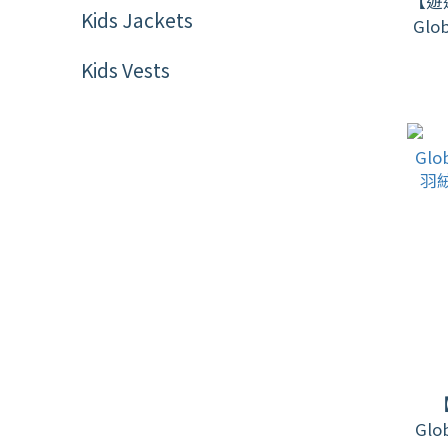
【遊
Kids Jackets
Gl
+無
Kids Vests
Gl