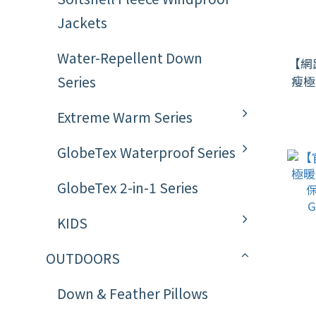
Jackets
Water-Repellent Down
【網
Series
瘦極
Extreme Warm Series
K
GlobeTex Waterproof Series
GlobeTex 2-in-1 Series
KIDS
OUTDOORS
Down & Feather Pillows