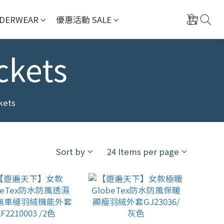
DERWEAR
優惠活動 SALE
ckets
kets
Sort by
24 Items per page