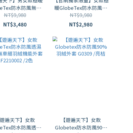
遍天下】男女款極暖
【官網獨家限量】女款極
beTex防水防風無車
暖GlobeTex防水防風保
NT$9,980
NT$9,980
暖顯瘦中長版羽絨外
暖顯瘦羽絨外套GJ23036
23035 / 綠色 ( M
/ 特別色
NT$3,480
NT$2,980
-5L )
遊遍天下】女款
【遊遍天下】女款
beTex防水防風透濕
Globetex防水防風90%