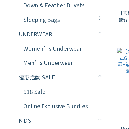
Down & Feather Duvets
【官
Sleeping Bags
暖G
暖顯
UNDERWEAR
Women’s Underwear
Men’s Underwear
優惠活動 SALE
618 Sale
Online Exclusive Bundles
KIDS